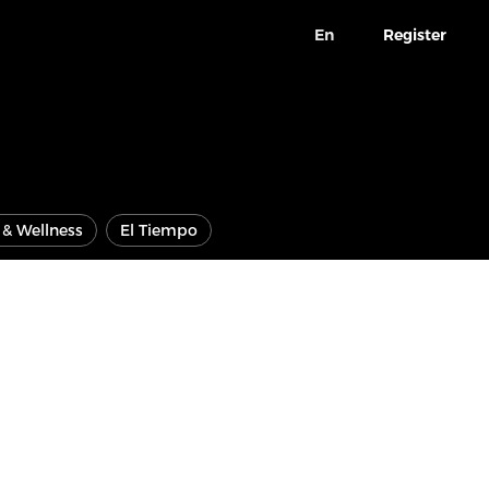
En
Register
e & Wellness
El Tiempo