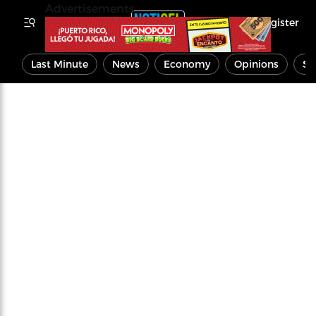
Advertisements
Register
Last Minute
News
Economy
Opinions
Sp