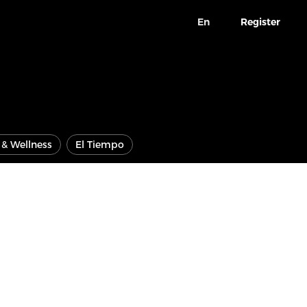
En
Register
e & Wellness
El Tiempo