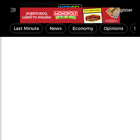
Advertisements
Register
Last Minute
News
Economy
Opinions
Sp