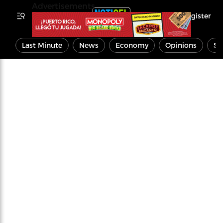
Advertisements
Register
Last Minute
News
Economy
Opinions
Sp