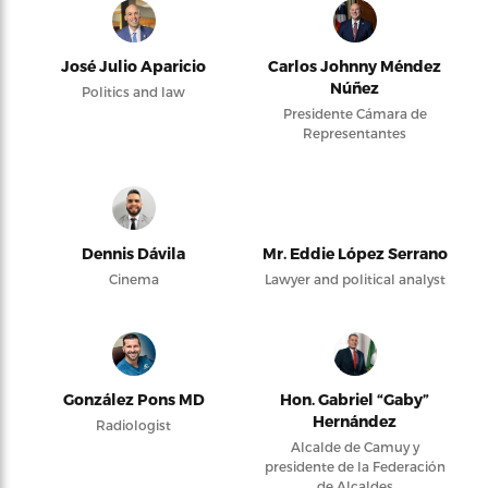
José Julio Aparicio
Carlos Johnny Méndez
Núñez
Politics and law
Presidente Cámara de
Representantes
Dennis Dávila
Mr. Eddie López Serrano
Cinema
Lawyer and political analyst
González Pons MD
Hon. Gabriel “Gaby”
Hernández
Radiologist
Alcalde de Camuy y
presidente de la Federación
de Alcaldes