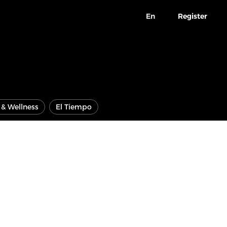
En
Register
e & Wellness
El Tiempo