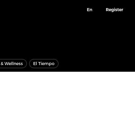
En
Register
e & Wellness
El Tiempo