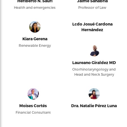
Heriberto N. Saurí
Jaime Sanabria
Health and emergencies
Professor of Law
Lcdo Josué Cardona
Hernández
Kiara Gerena
Renewable Energy
Laureano Giraldez MD
Otorhinolaryngology and
Head and Neck Surgery
Moises Cortés
Dra. Natalie Pérez Luna
Financial Consultant