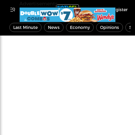
Advertisements
Register
Last Minute
News
Economy
Opinions
Sp