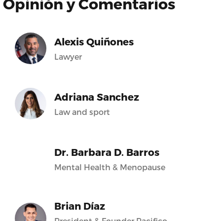
Opinión y Comentarios
Alexis Quiñones
Lawyer
Adriana Sanchez
Law and sport
Dr. Barbara D. Barros
Mental Health & Menopause
Brian Díaz
President & Founder Pacifico