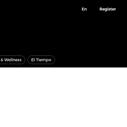
En
Register
e & Wellness
El Tiempo