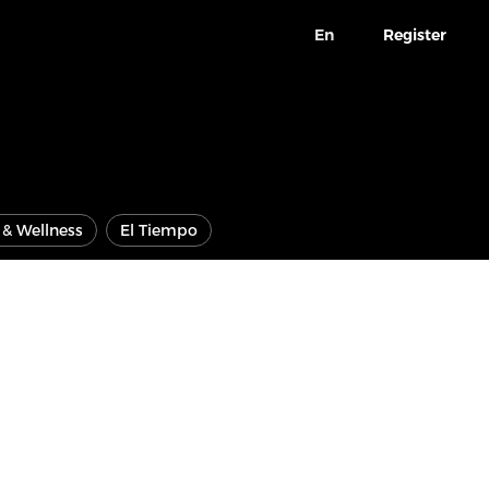
En
Register
e & Wellness
El Tiempo