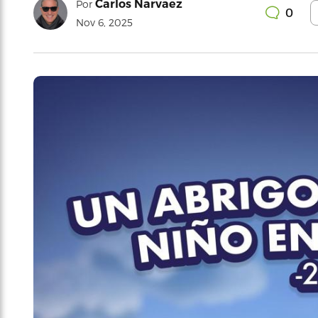
Carlos Narvaez
Por
0
Nov 6, 2025