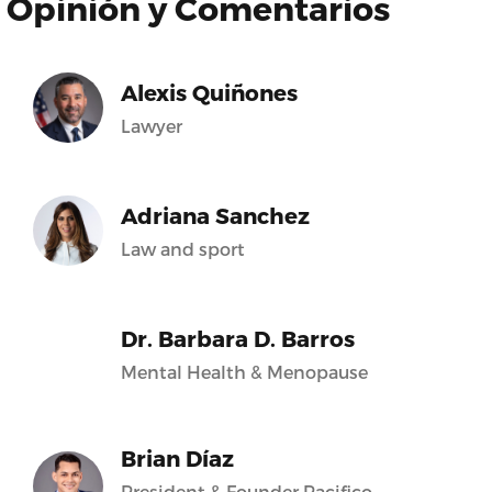
Opinión y Comentarios
Alexis Quiñones
Lawyer
Adriana Sanchez
Law and sport
Dr. Barbara D. Barros
Mental Health & Menopause
Brian Díaz
President & Founder Pacifico