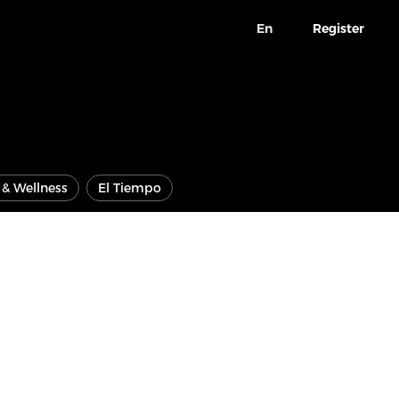
En
Register
e & Wellness
El Tiempo