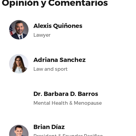
Opinión y Comentarios
Alexis Quiñones
Lawyer
Adriana Sanchez
Law and sport
Dr. Barbara D. Barros
Mental Health & Menopause
Brian Díaz
President & Founder Pacifico