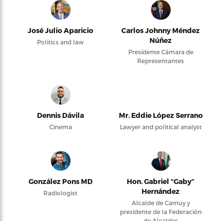
José Julio Aparicio
Carlos Johnny Méndez
Núñez
Politics and law
Presidente Cámara de
Representantes
Dennis Dávila
Mr. Eddie López Serrano
Cinema
Lawyer and political analyst
González Pons MD
Hon. Gabriel “Gaby”
Hernández
Radiologist
Alcalde de Camuy y
presidente de la Federación
de Alcaldes