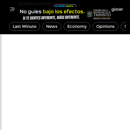
Advertisements
Register
Last Minute
News
Economy
Opinions
Sp