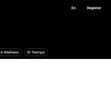
En
Register
e & Wellness
El Tiempo