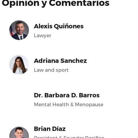
Opinión y Comentarios
Alexis Quiñones
Lawyer
Adriana Sanchez
Law and sport
Dr. Barbara D. Barros
Mental Health & Menopause
Brian Díaz
President & Founder Pacifico