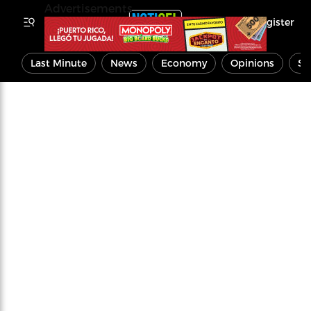
Advertisements
Register
Last Minute
News
Economy
Opinions
Sp