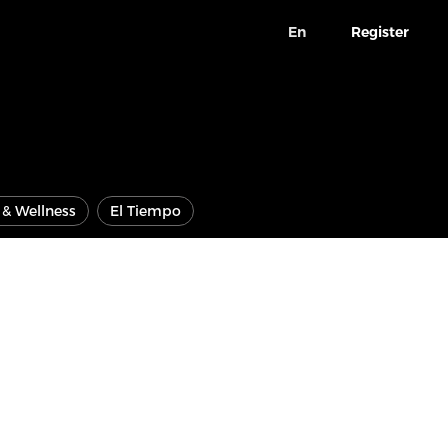
En
Register
e & Wellness
El Tiempo