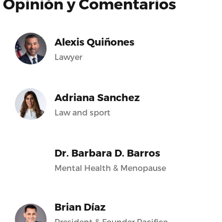
Opinión y Comentarios
Alexis Quiñones
Lawyer
Adriana Sanchez
Law and sport
Dr. Barbara D. Barros
Mental Health & Menopause
Brian Díaz
President & Founder Pacifico