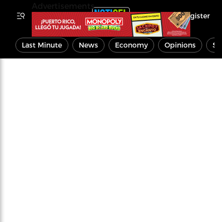
Advertisements
Register
Last Minute
News
Economy
Opinions
Sp