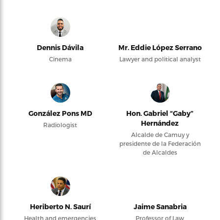
Dennis Dávila
Mr. Eddie López Serrano
Cinema
Lawyer and political analyst
González Pons MD
Hon. Gabriel “Gaby”
Hernández
Radiologist
Alcalde de Camuy y
presidente de la Federación
de Alcaldes
Heriberto N. Saurí
Jaime Sanabria
Health and emergencies
Professor of Law