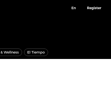
En
Register
e & Wellness
El Tiempo