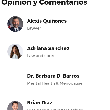
Opinión y Comentarios
Alexis Quiñones
Lawyer
Adriana Sanchez
Law and sport
Dr. Barbara D. Barros
Mental Health & Menopause
Brian Díaz
President & Founder Pacifico