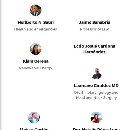
Heriberto N. Saurí
Jaime Sanabria
Health and emergencies
Professor of Law
Lcdo Josué Cardona
Hernández
Kiara Gerena
Renewable Energy
Laureano Giraldez MD
Otorhinolaryngology and
Head and Neck Surgery
Moises Cortés
Dra. Natalie Pérez Luna