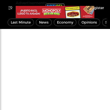
Advertisements
Register
Last Minute
News
Economy
Opinions
Sp