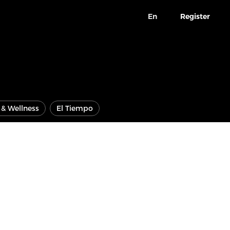
En
Register
e & Wellness
El Tiempo