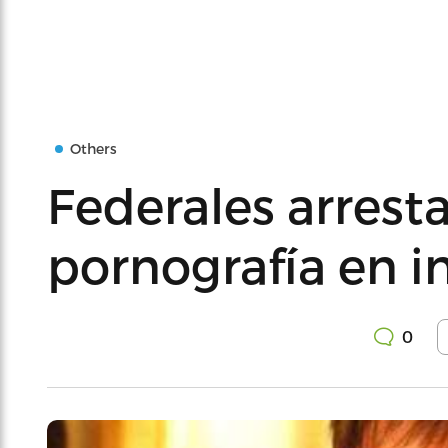
Others
Federales arrest
pornografía en i
0