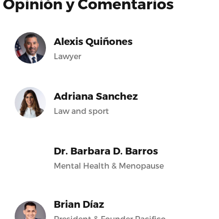
Opinión y Comentarios
Alexis Quiñones
Lawyer
Adriana Sanchez
Law and sport
Dr. Barbara D. Barros
Mental Health & Menopause
Brian Díaz
President & Founder Pacifico