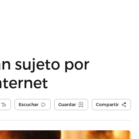
an sujeto por
nternet
Escuchar
Guardar
Compartir