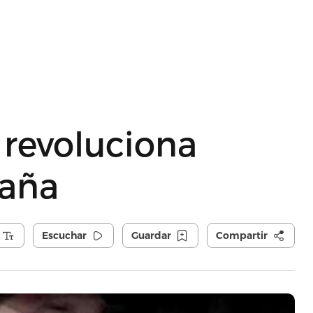
 revoluciona
paña
Escuchar
Guardar
Compartir