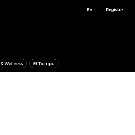
En
Register
e & Wellness
El Tiempo