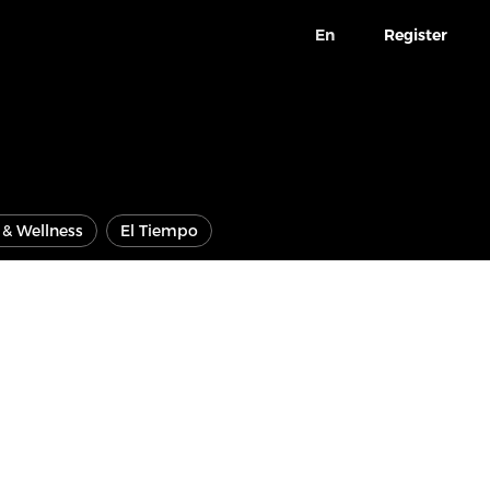
En
Register
e & Wellness
El Tiempo