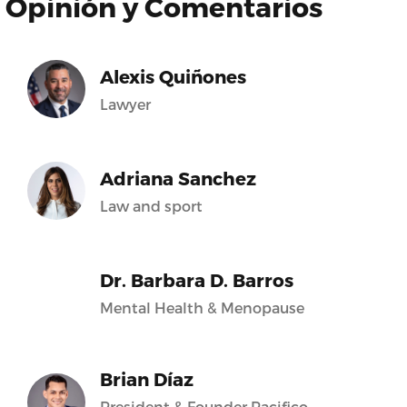
Opinión y Comentarios
Alexis Quiñones
Lawyer
Adriana Sanchez
Law and sport
Dr. Barbara D. Barros
Mental Health & Menopause
Brian Díaz
President & Founder Pacifico