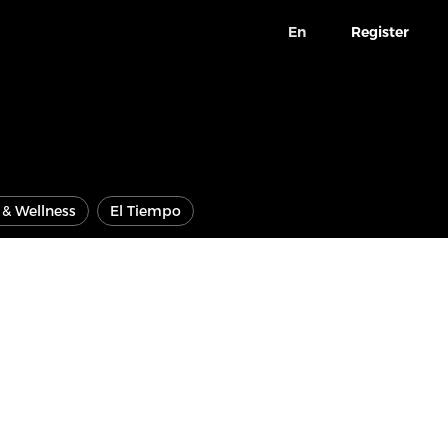
En
Register
e & Wellness
El Tiempo