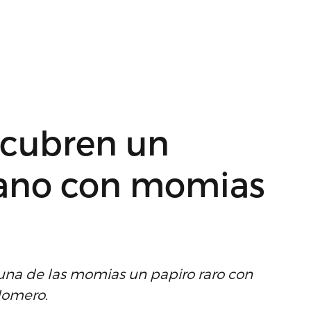
scubren un
ano con momias
e una de las momias un papiro raro con
 Homero.