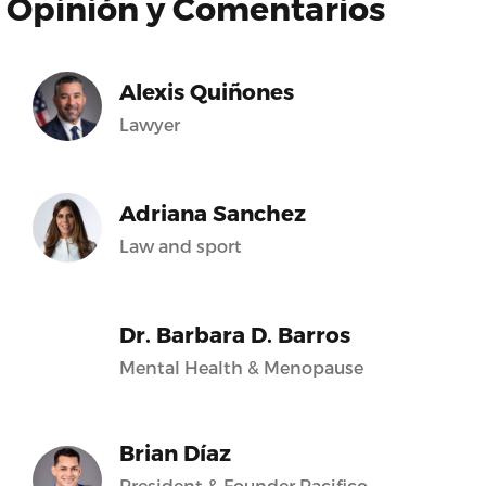
Opinión y Comentarios
Alexis Quiñones
Lawyer
Adriana Sanchez
Law and sport
Dr. Barbara D. Barros
Mental Health & Menopause
Brian Díaz
President & Founder Pacifico