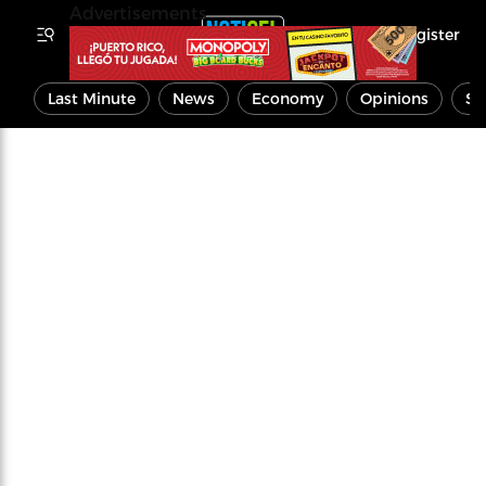
Advertisements
Register
Last Minute
News
Economy
Opinions
Sp