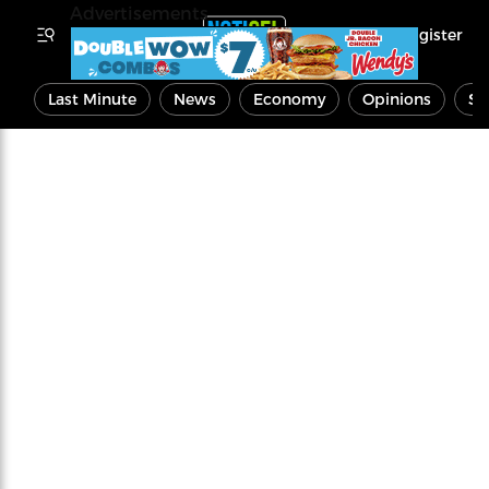
Advertisements
Register
Last Minute
News
Economy
Opinions
Sp