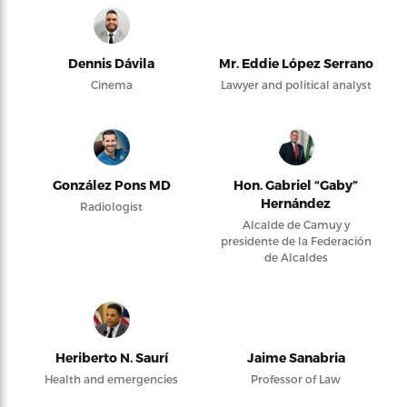
Dennis Dávila
Mr. Eddie López Serrano
Cinema
Lawyer and political analyst
González Pons MD
Hon. Gabriel “Gaby”
Hernández
Radiologist
Alcalde de Camuy y
presidente de la Federación
de Alcaldes
Heriberto N. Saurí
Jaime Sanabria
Health and emergencies
Professor of Law