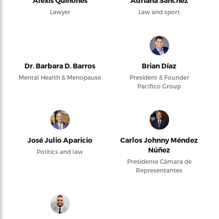
Alexis Quiñones
Adriana Sanchez
Lawyer
Law and sport
Dr. Barbara D. Barros
Brian Díaz
Mental Health & Menopause
President & Founder
Pacifico Group
José Julio Aparicio
Carlos Johnny Méndez
Núñez
Politics and law
Presidente Cámara de
Representantes