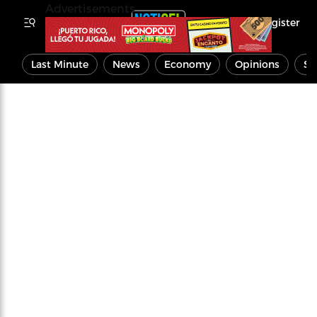
Advertisements
Register
Last Minute
News
Economy
Opinions
Sp