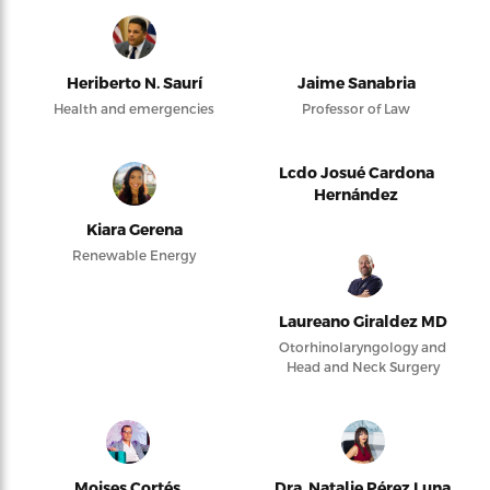
Heriberto N. Saurí
Jaime Sanabria
Health and emergencies
Professor of Law
Lcdo Josué Cardona
Hernández
Kiara Gerena
Renewable Energy
Laureano Giraldez MD
Otorhinolaryngology and
Head and Neck Surgery
Moises Cortés
Dra. Natalie Pérez Luna