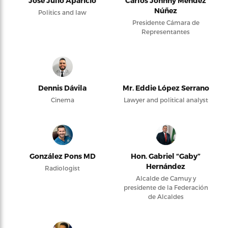
José Julio Aparicio
Carlos Johnny Méndez
Núñez
Politics and law
Presidente Cámara de
Representantes
Dennis Dávila
Mr. Eddie López Serrano
Cinema
Lawyer and political analyst
González Pons MD
Hon. Gabriel “Gaby”
Hernández
Radiologist
Alcalde de Camuy y
presidente de la Federación
de Alcaldes