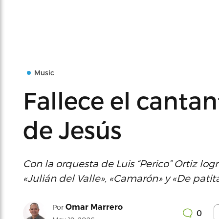
Music
Fallece el cantan
de Jesús
Con la orquesta de Luis “Perico” Ortiz lo
«Julián del Valle», «Camarón» y «De patita
Omar Marrero
Por
0