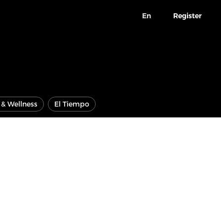
En
Register
e & Wellness
El Tiempo