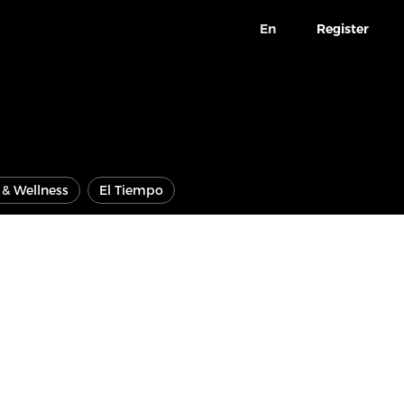
En
Register
e & Wellness
El Tiempo