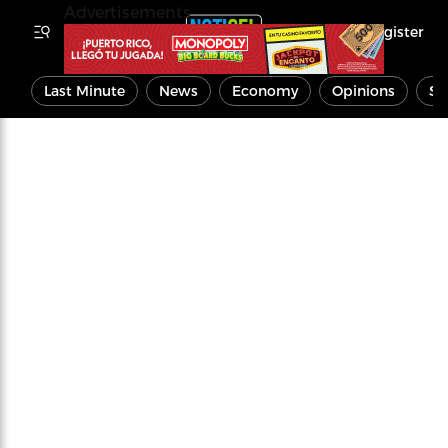
Advertisements
Register
Last Minute
News
Economy
Opinions
Sp