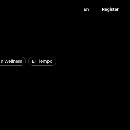
En
Register
e & Wellness
El Tiempo