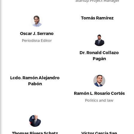
Startup Project Manager
Tomás Ramírez
Oscar J. Serrano
Periodista Editor
Dr. Ronald Collazo
Pagán
Lcdo. Ramón Alejandro
Pabón
Ramón L. Rosario Cortés
Politics and law
Thomas Rivera Schatz
Víctor García San