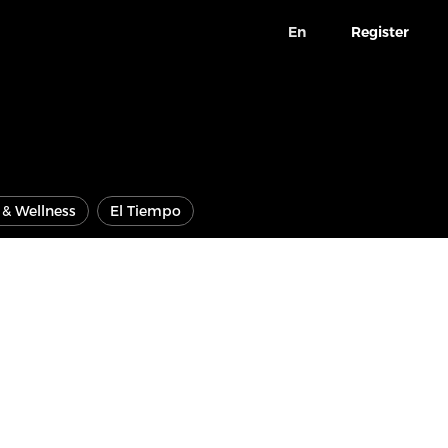
En
Register
e & Wellness
El Tiempo