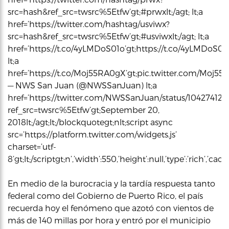
src=hash&ref_src=twsrc%5Etfw’gt;#prwxlt;/agt; lt;a
href=’https://twitter.com/hashtag/usviwx?
src=hash&ref_src=twsrc%5Etfw’gt;#usviwxlt;/agt; lt;a
href=’https://t.co/4yLMDoS01o’gt;https://t.co/4yLMDoS01ol
lt;a
href=’https://t.co/Moj55RA0gX’gt;pic.twitter.com/Moj55RA
— NWS San Juan (@NWSSanJuan) lt;a
href=’https://twitter.com/NWSSanJuan/status/10427412
ref_src=twsrc%5Etfw’gt;September 20,
2018lt;/agt;lt;/blockquotegt;nlt;script async
src=’https://platform.twitter.com/widgets.js’
charset=’utf-
8’gt;lt;/scriptgt;n’,’width’:550,’height’:null,’type’:’rich’,’c
En medio de la burocracia y la tardía respuesta tanto
federal como del Gobierno de Puerto Rico, el país
recuerda hoy el fenómeno que azotó con vientos de
más de 140 millas por hora y entró por el municipio