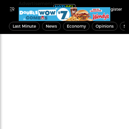
Advertisements
Register
Last Minute
News
Economy
Opinions
Sp