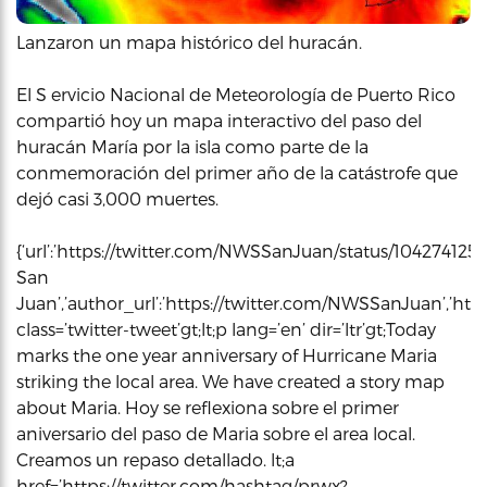
Lanzaron un mapa histórico del huracán.
El S ervicio Nacional de Meteorología de Puerto Rico
compartió hoy un mapa interactivo del paso del
huracán María por la isla como parte de la
conmemoración del primer año de la catástrofe que
dejó casi 3,000 muertes.
{‘url’:’https://twitter.com/NWSSanJuan/status/10427412
San
Juan’,’author_url’:’https://twitter.com/NWSSanJuan’,’html
class=’twitter-tweet’gt;lt;p lang=’en’ dir=’ltr’gt;Today
marks the one year anniversary of Hurricane Maria
striking the local area. We have created a story map
about Maria. Hoy se reflexiona sobre el primer
aniversario del paso de Maria sobre el area local.
Creamos un repaso detallado. lt;a
href=’https://twitter.com/hashtag/prwx?