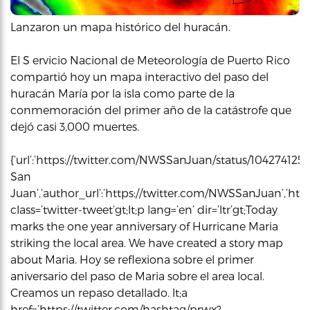
Lanzaron un mapa histórico del huracán.
El S ervicio Nacional de Meteorología de Puerto Rico
compartió hoy un mapa interactivo del paso del
huracán María por la isla como parte de la
conmemoración del primer año de la catástrofe que
dejó casi 3,000 muertes.
{‘url’:’https://twitter.com/NWSSanJuan/status/10427412
San
Juan’,’author_url’:’https://twitter.com/NWSSanJuan’,’html
class=’twitter-tweet’gt;lt;p lang=’en’ dir=’ltr’gt;Today
marks the one year anniversary of Hurricane Maria
striking the local area. We have created a story map
about Maria. Hoy se reflexiona sobre el primer
aniversario del paso de Maria sobre el area local.
Creamos un repaso detallado. lt;a
href=’https://twitter.com/hashtag/prwx?