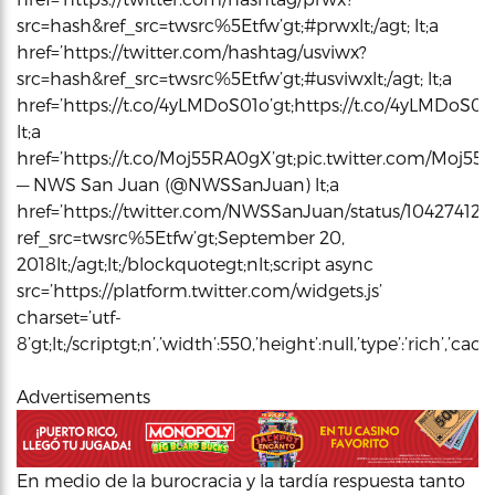
src=hash&ref_src=twsrc%5Etfw’gt;#prwxlt;/agt; lt;a
href=’https://twitter.com/hashtag/usviwx?
src=hash&ref_src=twsrc%5Etfw’gt;#usviwxlt;/agt; lt;a
href=’https://t.co/4yLMDoS01o’gt;https://t.co/4yLMDoS01ol
lt;a
href=’https://t.co/Moj55RA0gX’gt;pic.twitter.com/Moj55RA
— NWS San Juan (@NWSSanJuan) lt;a
href=’https://twitter.com/NWSSanJuan/status/10427412
ref_src=twsrc%5Etfw’gt;September 20,
2018lt;/agt;lt;/blockquotegt;nlt;script async
src=’https://platform.twitter.com/widgets.js’
charset=’utf-
8’gt;lt;/scriptgt;n’,’width’:550,’height’:null,’type’:’rich’,’c
Advertisements
En medio de la burocracia y la tardía respuesta tanto