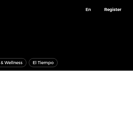
En
Register
e & Wellness
El Tiempo