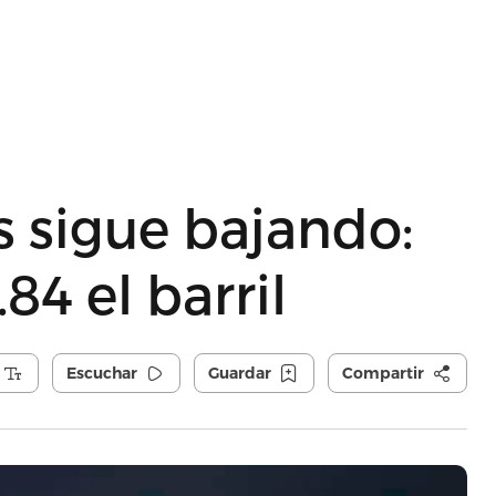
s sigue bajando:
84 el barril
Escuchar
Guardar
Compartir