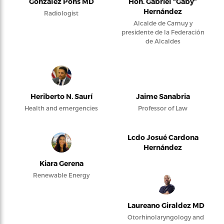
González Pons MD
Hon. Gabriel “Gaby”
Hernández
Radiologist
Alcalde de Camuy y
presidente de la Federación
de Alcaldes
Heriberto N. Saurí
Jaime Sanabria
Health and emergencies
Professor of Law
Lcdo Josué Cardona
Hernández
Kiara Gerena
Renewable Energy
Laureano Giraldez MD
Otorhinolaryngology and