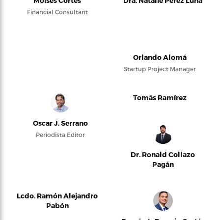
Moises Cortés
Dra. Natalie Pérez Luna
Financial Consultant
Orlando Alomá
Startup Project Manager
Tomás Ramírez
Oscar J. Serrano
Periodista Editor
Dr. Ronald Collazo
Pagán
Lcdo. Ramón Alejandro
Pabón