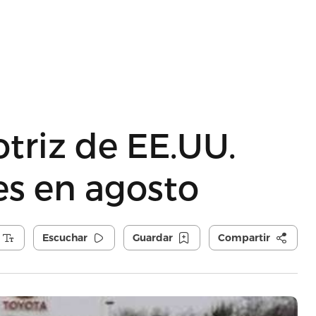
triz de EE.UU.
es en agosto
Escuchar
Guardar
Compartir