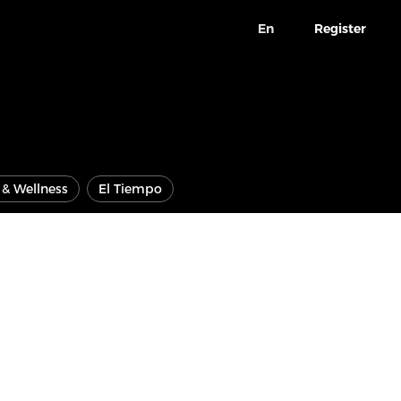
En
Register
e & Wellness
El Tiempo