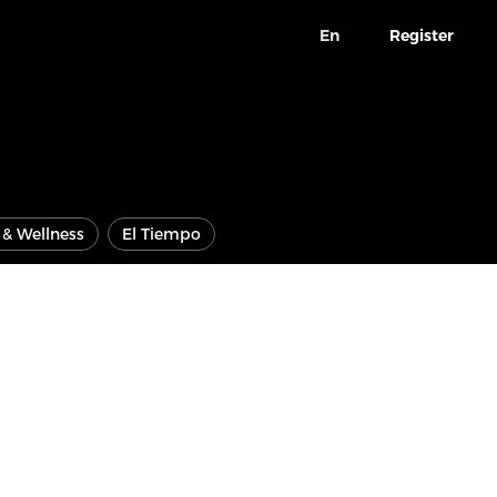
En
Register
e & Wellness
El Tiempo