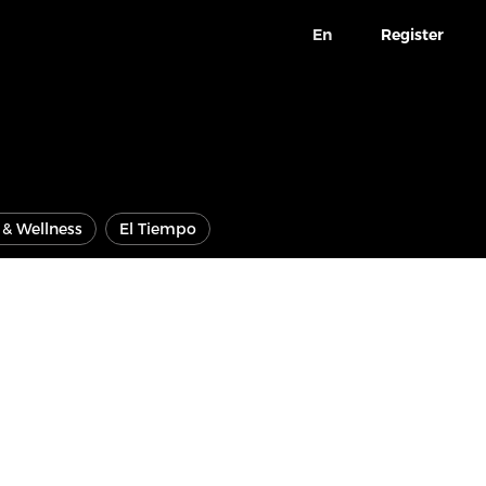
En
Register
e & Wellness
El Tiempo