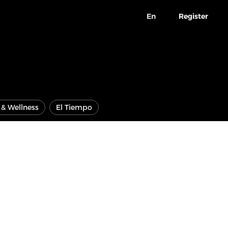
En
Register
e & Wellness
El Tiempo