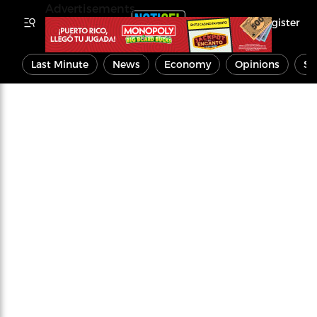
Advertisements
Register
Last Minute
News
Economy
Opinions
Sp