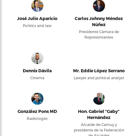
José Julio Aparicio
Carlos Johnny Méndez
Núñez
Politics and law
Presidente Cámara de
Representantes
Dennis Dávila
Mr. Eddie López Serrano
Cinema
Lawyer and political analyst
González Pons MD
Hon. Gabriel “Gaby”
Hernández
Radiologist
Alcalde de Camuy y
presidente de la Federación
de Alcaldes